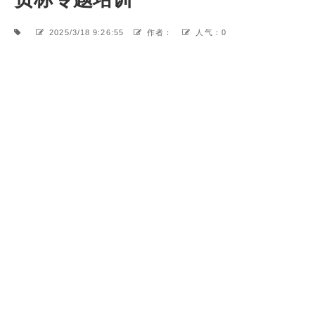
2025/3/18 9:26:55
作者：
人气：0
近
日
烟
台
黄
渤
海
新
区
知
识
产
权